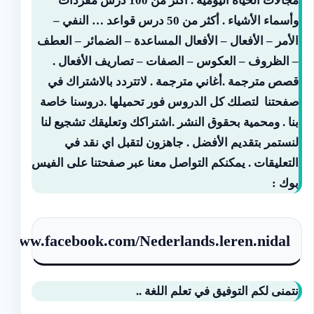
مجالات الحياة اليومية . اكثر من 100 درس مفردات
وأسماء الأشياء . أكثر من 50 درس قواعد … النفي –
الأمر – الأفعال – الأفعال المساعدة – الضمائر – العطف
– الظروف – العكوس – الصفات – تصاريف الأفعال .
قصص مترجمة .أغاني مترجمة . لاتتردد بالاشتراك في
صفحتنا لتصلك كل الدروس فور تحميلها .دروسنا خاصة
بنا . ومحمية بحقوق النشر .اشتراكك وتعليقك تشجيع لنا
لنستمر بتقديم الأفضل . جاهزون لتقبل اي نقد في
التعليقات . يمكنكم التواصل معنا عبر صفحتنا على الفيس
بوك :
://www.facebook.com/Nederlands.leren.nidal
نتمنى لكم التوفيق في تعلم اللغة ..