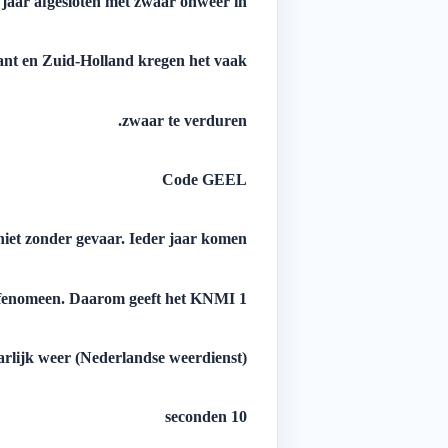
 jaar afgesloten met zwaar onweer in
ant en Zuid-Holland kregen het vaak
zwaar te verduren.
Code GEEL
 niet zonder gevaar. Ieder jaar komen
1 tot 2 Nederlanders om het leven door het natuurfenomeen. Daarom geeft het KNMI
(Nederlandse weerdienst) code geel af voor gevaarlijk weer.
10 seconden