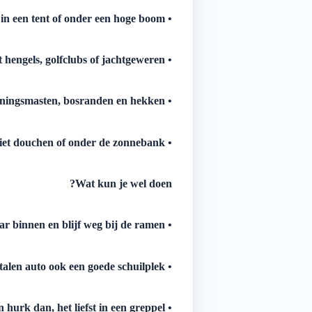
• Schuil niet in een tent of onder een hoge boom.
• Gebruik geen paraplu en loop ook niet rond met hengels, golfclubs of jachtgeweren.
• Blijf weg bij lantarenpalen, torens en hoogspanningsmasten, bosranden en hekken.
• Ga niet douchen of onder de zonnebank.
Wat kun je wel doen?
• Ga naar binnen en blijf weg bij de ramen.
• Eventueel is een volledig stalen auto ook een goede schuilplek.
• Als het echt niet anders kan hurk dan, het liefst in een greppel.