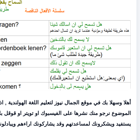
وقع الجمال نيوز لتعليم اللغة الهولندية , اذا عجبك هذه
 نشرها على الفيسبوك او تويتر او قوقل بلس لحتي غيرك
مساعدتهم وقد يشاركونك اراءهم ويبادلونك اهتماماتهم .