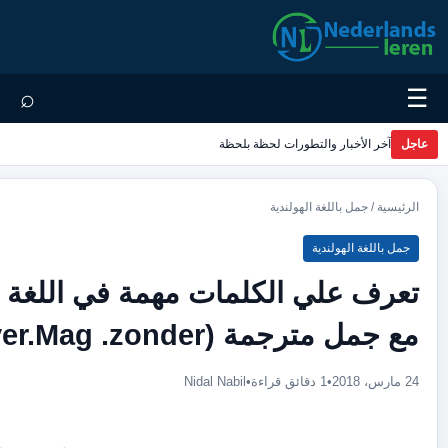
⌕
رات لحظة بلحظة
لندية
لكلمات مهمة في اللغة الهولندية
liever.Mag .z)
Nidal Nabil
•