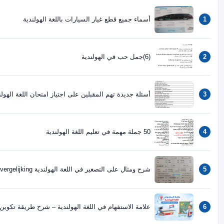
ماء جميع قطع غيار السيارات باللغة الهولندية
ئلة جديدة تهم المقبلين على اجتياز امتحان اللغة الهولندية 2018
تعليم اللغة الهولندية
ح ومثال على التصغير في اللغة الهولندية Trappen van vergelijking
امة الاستفهام في اللغة الهولندية – شرح طريقة تكوين السؤال