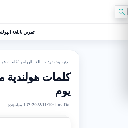
تمرين باللغة الهولند
الرئيسية
/
مفردات اللغة الهولندية
/
كلمات هولن
كلمات هولندية مت
يوم
HmaDa
•
2022/11/19
•
137 مشاهدة