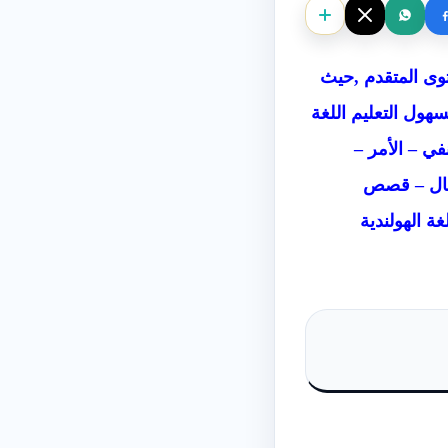
المستوى المتقدم ,حيث
سهول التعليم اللغة
ي – الأمر –
ال –
قصص
 الهولندية