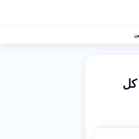
ين
 كل