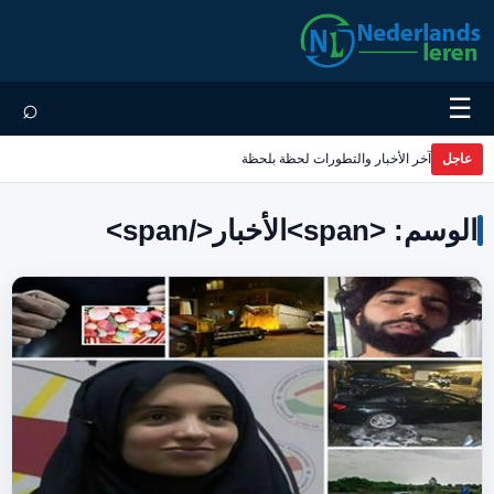
⌕
☰
عاجل
آخر الأخبار والتطورات لحظة بلحظة
الوسم: <span>الأخبار</span>