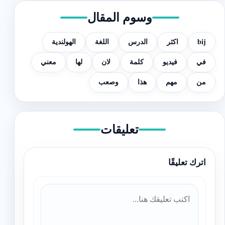
وسوم المقال
bij
اكثر
الدرس
اللغة
الهولندية
في
فيديو
كلمة
لان
لها
معني
من
مهم
هذا
وصعب
تعليقات
اترك تعليقًا