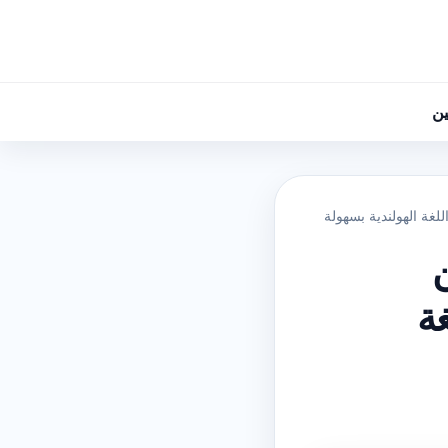
ين
لغة