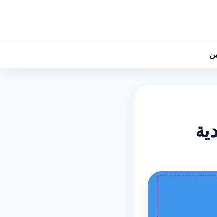
ين
ية