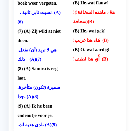
(B) He،wat flauw!
boek weer vergeten.
!(ههْ ، ماهذه السخافة!
. نسيت تابي ثانية- (A)
(سخافة(B)
(6)
(B) He، wat gek!
(7) (A) Zij wild at niet
!هَهْ، هذا غريب (B)
doen.
(B) O، wat aardig!
.هي لا تريد (أن) تفعل
!أُوَ، هذا لطيف (B)
ذلك – (A)(7)
(8) (A) Samira is erg
laat.
.سميرة (تكون) متأخرة
جدا- (A)(8)
(9) (A) Ik he been
cadeautje voor je.
.لدى هدية لك- (A)(9)