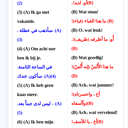
.!أُو، لذيذ(B)
(2)
(B) Wat stom!
(3) (A) Ik ga met
!(ما هذا الغباء (غباء (B)
vakantie.
(B) O، wat leuk!
. سأذهب في عطلة- (A)
.!(أُو، ما أظرفه (ظريف
(3)
(B)
(4) (A) Om acht uur
(B) Wat gezellig!
ben ik bij je.
!(ما هذا الأُنْسْ (إنه أُنْسْ
.في الساعة الثامنة
(B)
)(4)
سأكون عندك- (A
(B) Ach، wat jammer!
(5) (A) Ik heb geen
!(أخ ، واحسرتاه
kaas meer.
(وآأسفاه(B)
.ليس لدى جبناً بعد – (A)
(B) Ach، wat vervelend!
(5)
!أخ ، يا للأسف(B)
(6) (A) Ik ben mijn