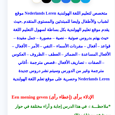
موقع Nederlands Leren متخصص لتعليم اللغة الهولندية
لشباب والأطفال وايضا للمبتدئين والمستوى المتقدم ,حيث
يقدم موقع تعليم الهولندية بكل بساطة لسهول التعليم اللغة
حيث يهتم بدروس صوتية – نصية – مصورة – جمل مفيدة –
قواعد – أفعال – مفردات الأسماء – النفي – الأمر – الأفعال –
الأفعال المساعدة – الضمائر – العطف – الظروف – العكوس
– الصفات – تصاريف الأفعال –قصص مترجمة –أغاني
مترجمة وغير من الدورس وسيتم نشر دروس جديدة
موقع تعلم اللغة الهولندية Nederlands Leren
وحصرية على
Een mening geven (الإدلاء برأى (إعطاء رأى
*
ملاحظـــة :- في هذا الدرس إجابة و أراء مختلفة في حوار
بين شخصين (A) و (B).