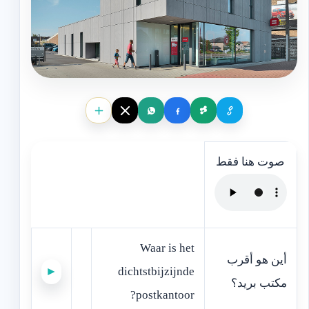
صوت هنا فقط
Waar is het
‫أين هو أقرب
►
dichtstbijzijnde
مكتب بريد؟‬
postkantoor?