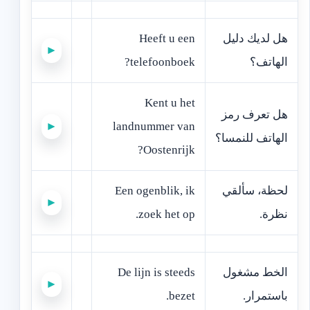
‫هل لديك دليل
Heeft u een
►
الهاتف؟‬
telefoonboek?
Kent u het
‫هل تعرف رمز
►
landnummer van
الهاتف للنمسا؟‬
Oostenrijk?
‫لحظة، سألقي
Een ogenblik, ik
►
نظرة.‬
zoek het op.
‫الخط مشغول
De lijn is steeds
►
باستمرار.‬
bezet.