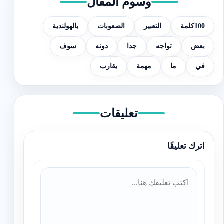
وسوم المقال
100كلمة
التعبير
الصعوبات
بالهولندية
بعض
تواجه
جدا
دونه
سوف
في
ما
مهمة
يقارب
تعليقات
اترك تعليقًا