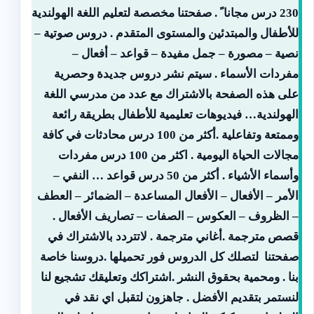
230 درس مجانا ً . صفحتنا مخصصة لتعليم اللغة الهولندية
للأطفال والمبتدئين والمستوى المتقدم . دروس صوتية –
نصية – مصورة – جمل مفيدة – قواعد – أفعال –
مفردات الأسماء . سيتم نشر دروس جديدة وحصرية
على هذه الصفحة بالاشتراك مع عدد من مدرسي اللغة
الهولندية… فيديوهات تعليمية للأطفال بطريقة رائعة
وممتعة وتفاعلية .أكثر من 100 درس محادثات في كافة
مجالات الحياة اليومية . اكثر من 100 درس مفردات
وأسماء الأشياء . أكثر من 50 درس قواعد … النفي –
الأمر – الأفعال – الأفعال المساعدة – الضمائر – العطف
– الظروف – العكوس – الصفات – تصاريف الأفعال .
قصص مترجمة .أغاني مترجمة . لاتتردد بالاشتراك في
صفحتنا لتصلك كل الدروس فور تحميلها .دروسنا خاصة
بنا . ومحمية بحقوق النشر .اشتراكك وتعليقك تشجيع لنا
لنستمر بتقديم الأفضل . جاهزون لتقبل اي نقد في