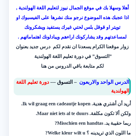
أهلا وسهلا بك في موقع الجمال نيوز لتعليم اللغة الهولندية ,
اذا عجبك هذه الموضوع نرجو منك نشرها على الفيسبوك او
تويتر او قوقل بلس لحتي غيرك يستفيد ويشكرونك
لمساعدتهم وقد يشاركونك اراءهم ويبادلونك اهتماماتهم .
زوار موقعنا الكرام يسعدنا ان نقدم لكم درس جديد بعنوان
‫”التسوق” في دورة تعليم اللغة الهولندية
لكم متابعة باقي الدروس
من هنا
الدرس الواحد والاربعون ‫‫‫
– التسوق –– ‫‫
دورة تعليم اللغة
الهولندية
‫أريد أن أشتري هدية.‬ Ik wil graag een cadeautje kopen.
‫ولكن ألا تكون مكلفة.‬ Maar niet iets al te duurs.
‫ربما حقيبة يد.‬ Misschien een handtas?
‫ما اللون الذي تريدينه ؟‬ Welke kleur wilt u?