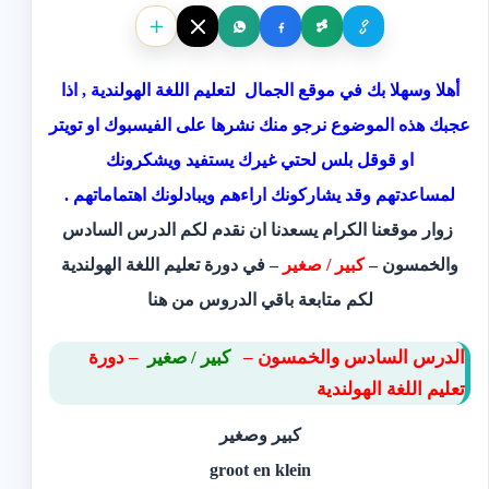
أهلا وسهلا بك في موقع الجمال لتعليم اللغة الهولندية , اذا
عجبك هذه الموضوع نرجو منك نشرها على الفيسبوك او تويتر
او قوقل بلس لحتي غيرك يستفيد ويشكرونك
لمساعدتهم وقد يشاركونك اراءهم ويبادلونك اهتماماتهم .
زوار موقعنا الكرام يسعدنا ان نقدم لكم الدرس السادس
والخمسون –
‫كبير / صغير
– في دورة تعليم اللغة الهولندية
لكم متابعة باقي الدروس
من هنا
الدرس السادس والخمسون – ‫
‫ ‫‫‫ ‫كبير / صغير
– ‫‫دورة
تعليم اللغة الهولندية
كبير وصغير‬
groot en klein