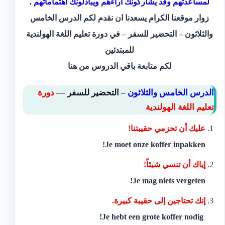
لمساعدتهم وقد يشاركونك اراءهم ويبادلونك اهتماماتهم .
زوار موقعنا الكرام يسعدنا ان نقدم لكم الدرس الخامس
والثلاثون – ‫‫التحضير للسفر – في دورة تعليم اللغة الهولندية
للمبتدئين
لكم متابعة باقي الدروس
من هنا
الدرس الخامس والثلاثون
– ‫‫التحضير للسفر
–
– ‫‫
دورة
تعليم اللغة الهولندية
عليك أن تحزمي حقيبتنا!‬
Je moet onze koffer inpakken!
‫إياك أن تنسي شيئاً!‬
Je mag niets vergeten!
‫إنك تحتاجين إلى حقيبة كبيرة.
‬ Je hebt een grote koffer nodig!