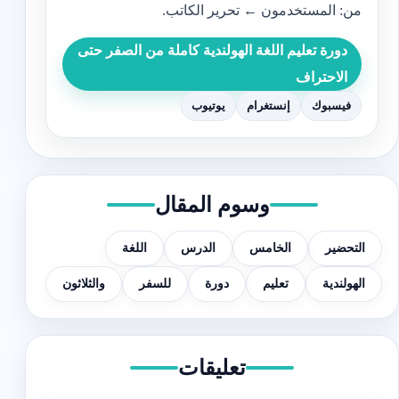
من: المستخدمون ← تحرير الكاتب.
دورة تعليم اللغة الهولندية كاملة من الصفر حتى
الاحتراف
فيسبوك
إنستغرام
يوتيوب
وسوم المقال
التحضير
الخامس
الدرس
اللغة
الهولندية
تعليم
دورة
للسفر
والثلاثون
تعليقات