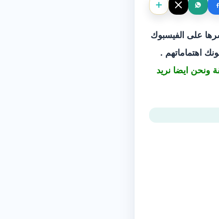
نشرها على الفيسبوك
نك اهتماماتهم .
ة ونحن ايضا نريد