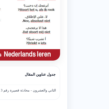
جدول عناوين المقال
الثاني والعشرون - ‫محادثة قصيرة رقم 3 - في دورة تعليم اللغة الهولندية للمبتدئين