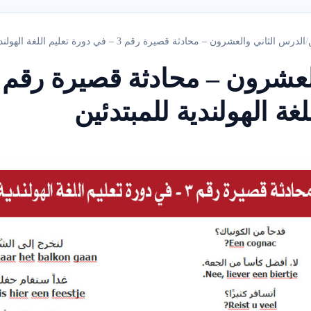
/
الدرس الثاني والعشرون – ‫‫‫محادثة قصيرة رقم 3‬‬ – في دورة تعليم اللغة الهولندية للمبتدئين
غة الهولندية للمبتدئين