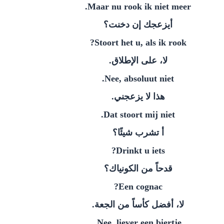
Maar nu rook ik niet meer.
‫أيزعجك إن دخنت؟‬
Stoort het u, als ik rook?
‫لا، على الإطلاق.‬
Nee, absoluut niet.
‫هذا لا يزعجني.‬
Dat stoort mij niet.
‫أ تشرب شيئًا؟‬
Drinkt u iets?
‫قدحاً من الكونياك؟‬
Een cognac?
‫لا، أفضل كأساً من الجعة.‬
Nee, liever een biertje.