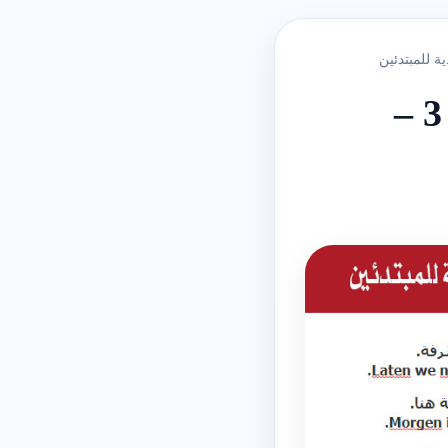
الدرس الثاني والعشرون – ‫‫‫محادثة قصيرة رقم 3‬‬ –