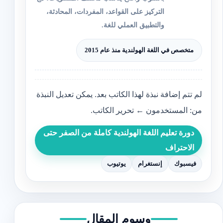
التركيز على القواعد، المفردات، المحادثة،
والتطبيق العملي للغة.
متخصص في اللغة الهولندية منذ عام 2015
لم تتم إضافة نبذة لهذا الكاتب بعد. يمكن تعديل النبذة
من: المستخدمون ← تحرير الكاتب.
دورة تعليم اللغة الهولندية كاملة من الصفر حتى
الاحتراف
فيسبوك
إنستغرام
يوتيوب
وسوم المقال